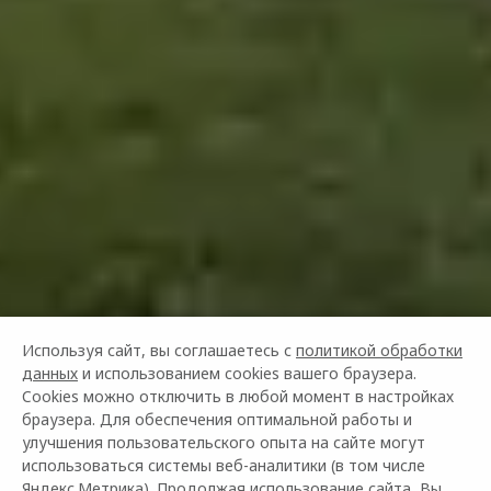
Используя сайт, вы соглашаетесь с
политикой обработки
данных
и использованием cookies вашего браузера.
Cookies можно отключить в любой момент в настройках
браузера. Для обеспечения оптимальной работы и
улучшения пользовательского опыта на сайте могут
использоваться системы веб-аналитики (в том числе
Яндекс.Метрика). Продолжая использование сайта, Вы