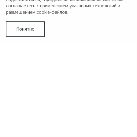
соглашаетесь с применением указанных технологий и
размещением cookie-файлов.
Понятно
Подробнее
OMODA&JAECOO выражают огромную благодарность
всем участникам конкурса и благодарят за активность и