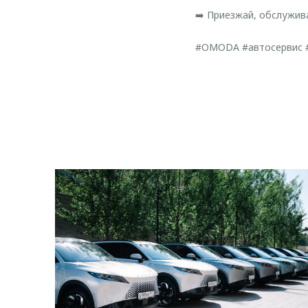
➡️ Приезжай, обслужив
#OMODA #автосервис 