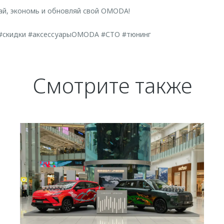
ай, экономь и обновляй свой OMODA!
#скидки #аксессуарыOMODA #СТО #тюнинг
Смотрите также