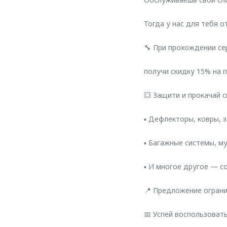
Тогда у нас для тебя о
🔧 При прохождении с
получи скидку 15% на 
💥 Защити и прокачай 
▪️ Дефлекторы, ковры,
▪️ Багажные системы, м
▪️ И многое другое — с
📍 Предложение ограни
📅 Успей воспользовать