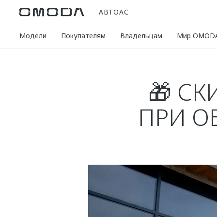
АВТОАС
Модели
Покупателям
Владельцам
Мир OMOD
🎁 СК
ПРИ О