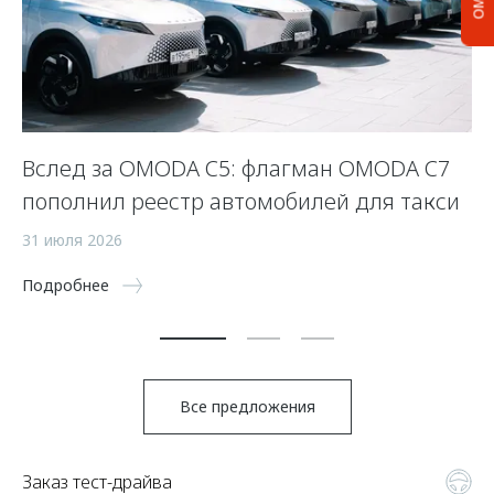
Вслед за OMODA C5: флагман OMODA C7
С
пополнил реестр автомобилей для такси
п
а
31 июля 2026
5 
Подробнее
По
Все предложения
Заказ тест-драйва