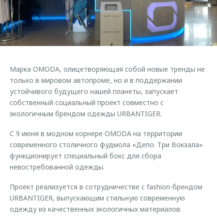
Страхование
Клиентская поддержка
Обратная связь
Кредитный калькулятор
O&J Автоклуб
Аксессуары
Клуб владельцев OMODA
Одежда и сувениры
Приложение O&J
Марка OMODA, олицетворяющая собой новые тренды не
Оригинальные аксессуары
только в мировом автопроме, но и в поддержании
Аксессуары
Запчасти
устойчивого будущего нашей планеты, запускает
Одежда и сувениры
собственный социальный проект совместно с
Трейд-ин
Оригинальные аксессуары
экологичным брендом одежды URBANTIGER.
Калькулятор трейд-ин
Запчасти
С 9 июня в модном корнере OMODA на территории
современного столичного фудмола «Депо. Три Вокзала»
функционирует специальный бокс для сбора
невостребованной одежды.
Проект реализуется в сотрудничестве с fashion-брендом
URBANTIGER, выпускающим стильную современную
одежду из качественных экологичных материалов.