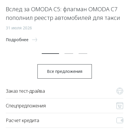
Вслед за OMODA C5: флагман OMODA C7
С
пополнил реестр автомобилей для такси
п
а
31 июля 2026
5 
Подробнее
По
Все предложения
Заказ тест-драйва
Спецпредложения
Расчет кредита