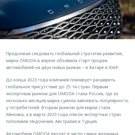
Страхование
Клиентская поддержка
Обратная связь
Кредитный калькулятор
O&J Автоклуб
Аксессуары
Клуб владельцев OMODA
Одежда и сувениры
Приложение O&J
Оригинальные аксессуары
Аксессуары
Продолжая следовать глобальной стратегии развития,
Запчасти
Одежда и сувениры
марка OMODA в апреле объявила старт продаж
автомобилей на двух новых рынках – в Катаре и ЮАР.
Трейд-ин
Оригинальные аксессуары
Калькулятор трейд-ин
Запчасти
До конца 2023 года компания планирует расширить
глобальное присутствие до 25-ти стран. Первым
экспортным рынком для OMODA стала Россия, где за
несколько месяцев марка сумела завоевать популярность
у потребителей. Вторым рынком для марки стала
Мексика, а в марте 2023 года список экспортных стран
пополнили Индонезия, Австралия и Турция.
Автомобили OMODA входят в число самых желанных