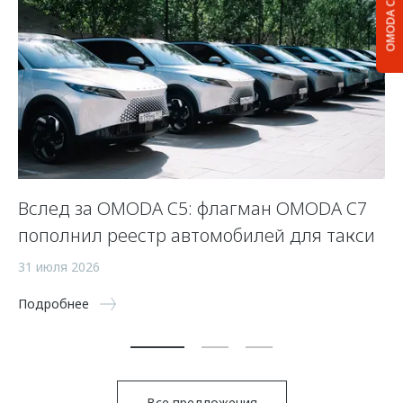
OMODA C5
Вслед за OMODA C5: флагман OMODA C7
С
пополнил реестр автомобилей для такси
п
а
31 июля 2026
5 
Подробнее
По
Все предложения