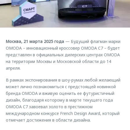
Страхование
Клиентская поддержка
Обратная связь
Кредитный калькулятор
O&J Автоклуб
Аксессуары
Клуб владельцев OMODA
Одежда и сувениры
Приложение O&J
Москва, 21 марта 2025 года
— Будущий флагман марки
Оригинальные аксессуары
OMODA – инновационный кроссовер OMODA C7 – будет
Аксессуары
Запчасти
представлен в официальных дилерских центрах OMODA
Одежда и сувениры
на территории Москвы и Московской области до 14
Трейд-ин
Оригинальные аксессуары
апреля.
Калькулятор трейд-ин
Запчасти
В рамках экспонирования в шоу-румах любой желающий
может лично познакомиться с предстоящей новинкой
бренда OMODA и вживую оценить ее футуристичный
дизайн, благодаря которому в марте текущего года
OMODA C7 завоевал золото в престижном
международном конкурсе French Design Award, который
отмечает достижения в области дизайна.