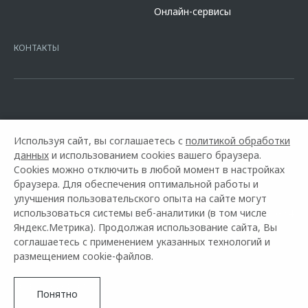
сайте банка
https://alfabank.ru/get-money/auto-loan/dealers/?
Онлайн-сервисы
platformId=alfasite
Кредит предоставляет АО Альфа-Банк. ИНН
7728168971 ОГРН 1027700067328 место нахождение 107078, г.
Москва, ул. Каланчевская, д. 27. Ген.лицензия ЦБ РФ № 1326 от
КОНТАКТЫ
16.01.2015. Предложение ограничено и не является публичной
офертой.
Используя сайт, вы соглашаетесь с
политикой обработки
данных
и использованием cookies вашего браузера.
Cookies можно отключить в любой момент в настройках
браузера. Для обеспечения оптимальной работы и
улучшения пользовательского опыта на сайте могут
использоваться системы веб-аналитики (в том числе
Горячая линия OMODA:
+7 (8112) 59-15-34
Яндекс.Метрика). Продолжая использование сайта, Вы
соглашаетесь с применением указанных технологий и
© 2026 АвтоАс
размещением cookie-файлов.
Модельный ряд
Архивные модели
Контакты
Правовая информация
Понятно