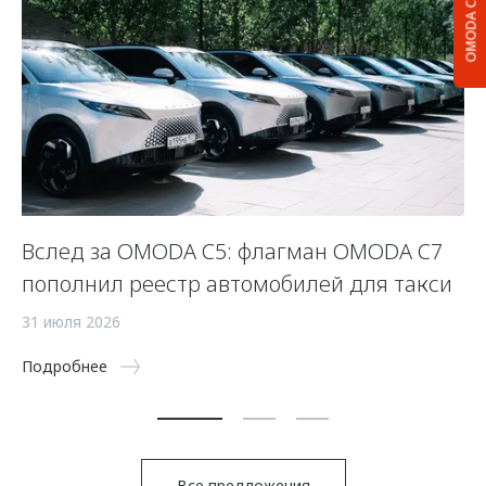
OMODA C5
Вслед за OMODA C5: флагман OMODA C7
С
пополнил реестр автомобилей для такси
п
а
31 июля 2026
5 
Подробнее
По
Все предложения