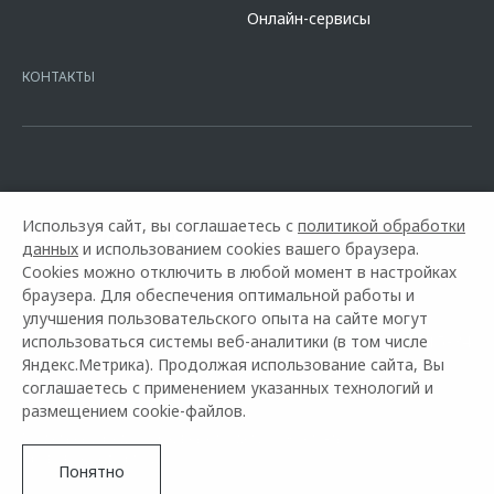
сайте банка
https://alfabank.ru/get-money/auto-loan/dealers/?
Онлайн-сервисы
platformId=alfasite
Кредит предоставляет АО Альфа-Банк. ИНН
7728168971 ОГРН 1027700067328 место нахождение 107078, г.
Москва, ул. Каланчевская, д. 27. Ген.лицензия ЦБ РФ № 1326 от
КОНТАКТЫ
16.01.2015. Предложение ограничено и не является публичной
офертой.
Используя сайт, вы соглашаетесь с
политикой обработки
данных
и использованием cookies вашего браузера.
Cookies можно отключить в любой момент в настройках
браузера. Для обеспечения оптимальной работы и
улучшения пользовательского опыта на сайте могут
использоваться системы веб-аналитики (в том числе
Горячая линия OMODA:
+7 (8112) 59-15-34
Яндекс.Метрика). Продолжая использование сайта, Вы
соглашаетесь с применением указанных технологий и
© 2026 АвтоАс
размещением cookie-файлов.
Модельный ряд
Архивные модели
Контакты
Правовая информация
Понятно