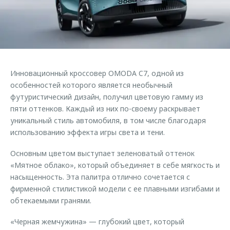
Страхование
Клиентская поддержка
Обратная связь
Кредитный калькулятор
O&J Автоклуб
Аксессуары
Клуб владельцев OMODA
Одежда и сувениры
Приложение O&J
Инновационный кроссовер OMODA C7, одной из
Оригинальные аксессуары
особенностей которого является необычный
Аксессуары
Запчасти
футуристический дизайн, получил цветовую гамму из
Одежда и сувениры
пяти оттенков. Каждый из них по-своему раскрывает
Трейд-ин
Оригинальные аксессуары
уникальный стиль автомобиля, в том числе благодаря
использованию эффекта игры света и тени.
Калькулятор трейд-ин
Запчасти
Основным цветом выступает зеленоватый оттенок
«Мятное облако», который объединяет в себе мягкость и
насыщенность. Эта палитра отлично сочетается с
фирменной стилистикой модели с ее плавными изгибами и
обтекаемыми гранями.
«Черная жемчужина» — глубокий цвет, который