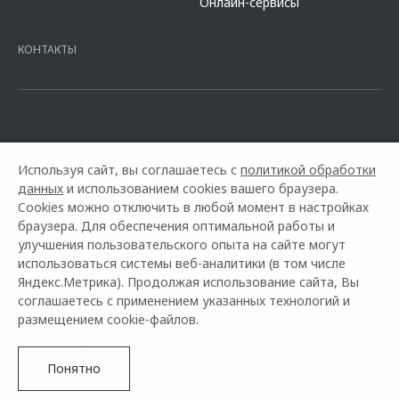
Онлайн-сервисы
platformId=alfasite
Кредит предоставляет АО Альфа-Банк. ИНН
7728168971 ОГРН 1027700067328 место нахождение 107078, г.
Москва, ул. Каланчевская, д. 27. Ген.лицензия ЦБ РФ № 1326 от
КОНТАКТЫ
16.01.2015. Предложение ограничено и не является публичной
офертой.
Используя сайт, вы соглашаетесь с
политикой обработки
данных
и использованием cookies вашего браузера.
Cookies можно отключить в любой момент в настройках
браузера. Для обеспечения оптимальной работы и
улучшения пользовательского опыта на сайте могут
использоваться системы веб-аналитики (в том числе
Горячая линия OMODA:
+7 (8112) 59-15-34
Яндекс.Метрика). Продолжая использование сайта, Вы
соглашаетесь с применением указанных технологий и
© 2026 АвтоАс
размещением cookie-файлов.
Модельный ряд
Архивные модели
Контакты
Правовая информация
Понятно