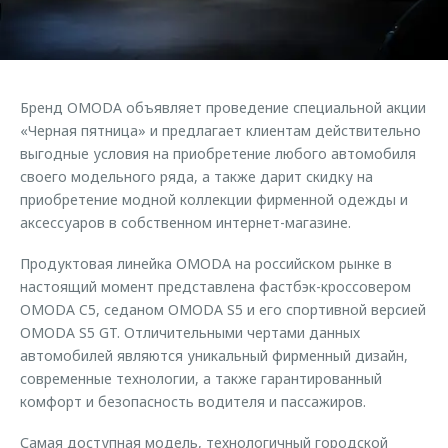
Страхование
Клиентская поддержка
Обратная связь
Кредитный калькулятор
O&J Автоклуб
Аксессуары
Клуб владельцев OMODA
Бренд OMODA объявляет проведение специальной акции
Одежда и сувениры
Приложение O&J
«Черная пятница» и предлагает клиентам действительно
Оригинальные аксессуары
выгодные условия на приобретение любого автомобиля
Аксессуары
своего модельного ряда, а также дарит скидку на
Запчасти
приобретение модной коллекции фирменной одежды и
Одежда и сувениры
аксессуаров в собственном интернет-магазине.
Трейд-ин
Оригинальные аксессуары
Калькулятор трейд-ин
Запчасти
Продуктовая линейка OMODA на российском рынке в
настоящий момент представлена фастбэк-кроссовером
OMODA C5, седаном OMODA S5 и его спортивной версией
OMODA S5 GT. Отличительными чертами данных
автомобилей являются уникальный фирменный дизайн,
современные технологии, а также гарантированный
комфорт и безопасность водителя и пассажиров.
Самая доступная модель, технологичный городской