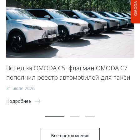
OMODA C5
Вслед за OMODA C5: флагман OMODA C7
С
пополнил реестр автомобилей для такси
п
а
31 июля 2026
5 
Подробнее
По
Все предложения